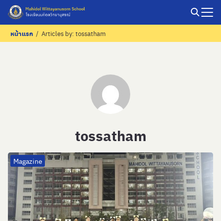
Skip
to
Search
หน้าแรก
/
Articles by: tossatham
content
for:
tossatham
Magazine