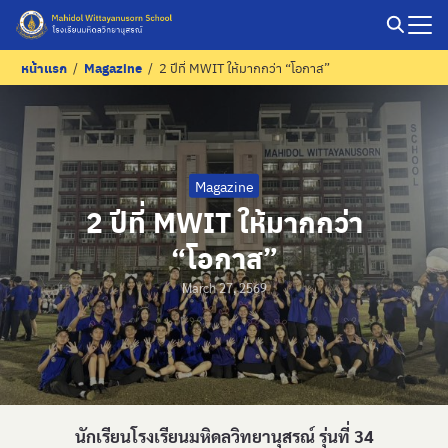
Skip
to
Search
หน้าแรก
/
Magazine
/
2 ปีที่ MWIT ให้มากกว่า “โอกาส”
content
for:
Magazine
2 ปีที่ MWIT ให้มากกว่า
“โอกาส”
March 27, 2569
นักเรียนโรงเรียนมหิดลวิทยานุสรณ์ รุ่นที่ 34