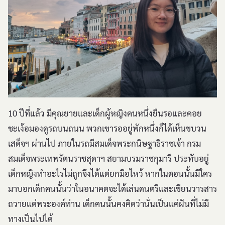
10 ปีที่แล้ว มีคุณยายและเด็กผู้หญิงคนหนึ่งยืนรอและคอย
ชะเง้อมองดูรถบนถนน พวกเขารออยู่พักหนึ่งก็ได้เห็นขบวน
เสด็จฯ ผ่านไป ภายในรถมีสมเด็จพระกนิษฐาธิราชเจ้า กรม
สมเด็จพระเทพรัตนราชสุดาฯ สยามบรมราชกุมารี ประทับอยู่
เด็กหญิงทำอะไรไม่ถูกจึงได้แต่ยกมือไหว้ หากในตอนนั้นมีใคร
มาบอกเด็กคนนั้นว่าในอนาคตจะได้เล่นดนตรีและเขียนวารสาร
ถวายแด่พระองค์ท่าน เด็กคนนั้นคงคิดว่านั่นเป็นแค่ฝันที่ไม่มี
ทางเป็นไปได้